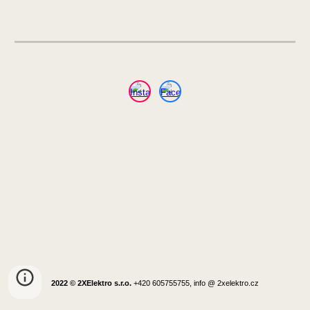
2022 © 2XElektro s.r.o.
+420 605755755, info @ 2xelektro.cz