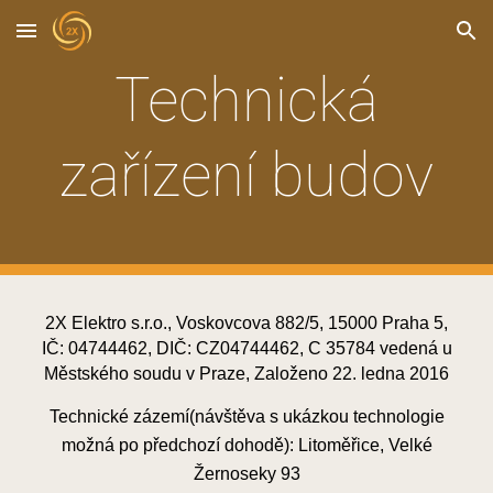
Skip to main content
Skip to navigation
Technická
zařízení budov
2X Elektro s.r.o., Voskovcova 882/5, 15000 Praha 5,
IČ: 04744462, DIČ: CZ04744462, C 35784 vedená u
Městského soudu v Praze, Založeno 22. ledna 2016
Technické zázemí(návštěva s ukázkou technologie
možná po předchozí dohodě): Litoměřice, Velké
Žernoseky 93